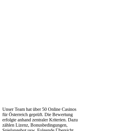
Unser Team hat über 50 Online Casinos
für Österreich geprüft. Die Bewertung
erfolgte anhand zentraler Kriterien. Dazu
zählen Lizenz, Bonusbedingungen,
Spielangebot usw. Folgende Übersicht