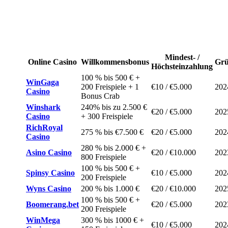
Mindest- /
Online Casino
Willkommensbonus
Grü
Höchsteinzahlung
100 % bis 500 € +
WinGaga
200 Freispiele + 1
€10 / €5.000
202
Casino
Bonus Crab
Winshark
240% bis zu 2.500 €
€20 / €5.000
202
Casino
+ 300 Freispiele
RichRoyal
275 % bis €7.500 €
€20 / €5.000
202
Casino
280 % bis 2.000 € +
Asino Casino
€20 / €10.000
202
800 Freispiele
100 % bis 500 € +
Spinsy Casino
€10 / €5.000
202
200 Freispiele
Wyns Casino
200 % bis 1.000 €
€20 / €10.000
202
100 % bis 500 € +
Boomerang.bet
€20 / €5.000
202
200 Freispiele
WinMega
300 % bis 1000 € +
€10 / €5.000
202