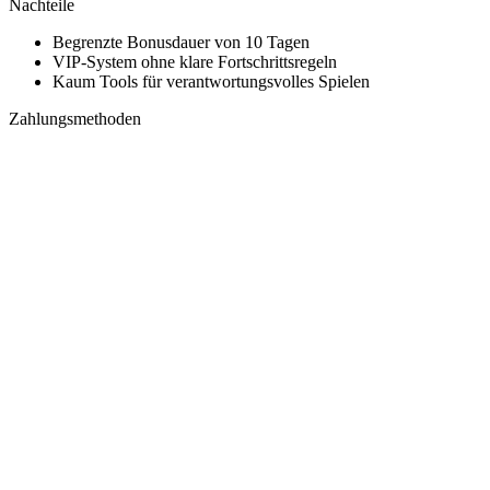
Nachteile
Begrenzte Bonusdauer von 10 Tagen
VIP-System ohne klare Fortschrittsregeln
Kaum Tools für verantwortungsvolles Spielen
Zahlungsmethoden