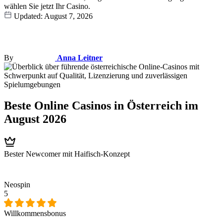
wählen Sie jetzt Ihr Casino.
Updated: August 7, 2026
By
Anna Leitner
Beste Online Casinos in Österreich im
August 2026
Bester Newcomer mit Haifisch-Konzept
Neospin
5
Willkommensbonus