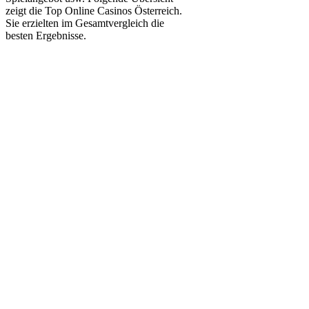
zeigt die Top Online Casinos Österreich.
Sie erzielten im Gesamtvergleich die
besten Ergebnisse.