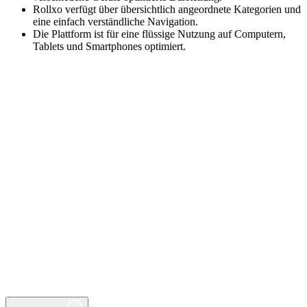
Rollxo verfügt über übersichtlich angeordnete Kategorien und
eine einfach verständliche Navigation.
Die Plattform ist für eine flüssige Nutzung auf Computern,
Tablets und Smartphones optimiert.