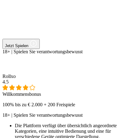
Jetzt Spielen
18+ | Spielen Sie verantwortungsbewusst
#8
Rollxo
4.5
Willkommensbonus
100% bis zu
€ 2.000
+ 200 Freispiele
18+ | Spielen Sie verantwortungsbewusst
Die Plattform verfügt über übersichtlich angeordnete
Kategorien, eine intuitive Bedienung und eine für
verschiedene Geräte optimierte Darstellung.