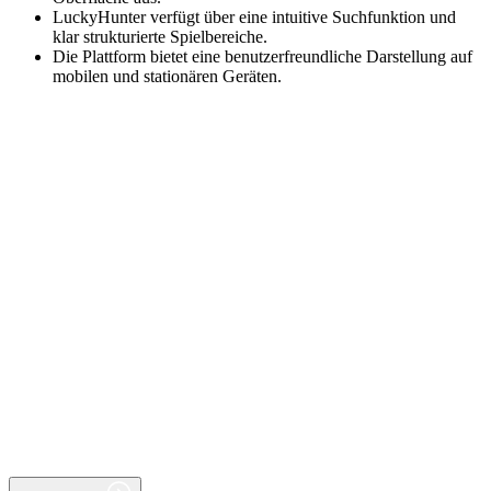
LuckyHunter verfügt über eine intuitive Suchfunktion und
klar strukturierte Spielbereiche.
Die Plattform bietet eine benutzerfreundliche Darstellung auf
mobilen und stationären Geräten.