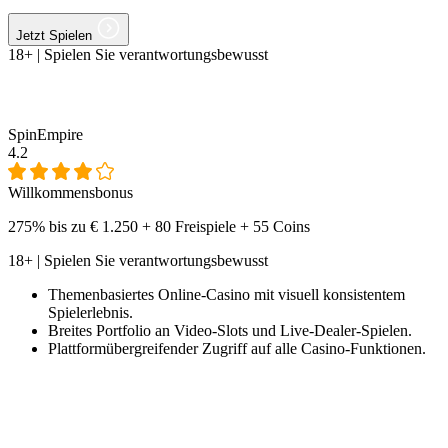
Jetzt Spielen
18+ | Spielen Sie verantwortungsbewusst
#11
SpinEmpire
4.2
Willkommensbonus
275% bis zu
€ 1.250
+ 80 Freispiele + 55 Coins
18+ | Spielen Sie verantwortungsbewusst
Themenbasiertes Online-Casino mit visuell konsistentem
Spielerlebnis.
Breites Portfolio an Video-Slots und Live-Dealer-Spielen.
Plattformübergreifender Zugriff auf alle Casino-Funktionen.