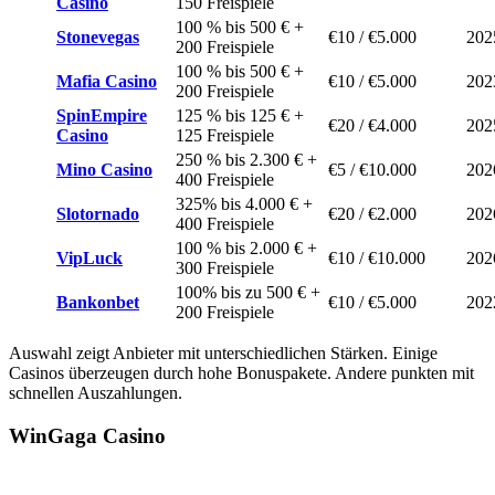
Casino
150 Freispiele
100 % bis 500 € +
Stonevegas
€10 / €5.000
202
200 Freispiele
100 % bis 500 € +
Mafia Casino
€10 / €5.000
202
200 Freispiele
SpinEmpire
125 % bis 125 € +
€20 / €4.000
202
Casino
125 Freispiele
250 % bis 2.300 € +
Mino Casino
€5 / €10.000
202
400 Freispiele
325% bis 4.000 € +
Slotornado
€20 / €2.000
202
400 Freispiele
100 % bis 2.000 € +
VipLuck
€10 / €10.000
202
300 Freispiele
100% bis zu 500 € +
Bankonbet
€10 / €5.000
202
200 Freispiele
Auswahl zeigt Anbieter mit unterschiedlichen Stärken. Einige
Casinos überzeugen durch hohe Bonuspakete. Andere punkten mit
schnellen Auszahlungen.
WinGaga Casino