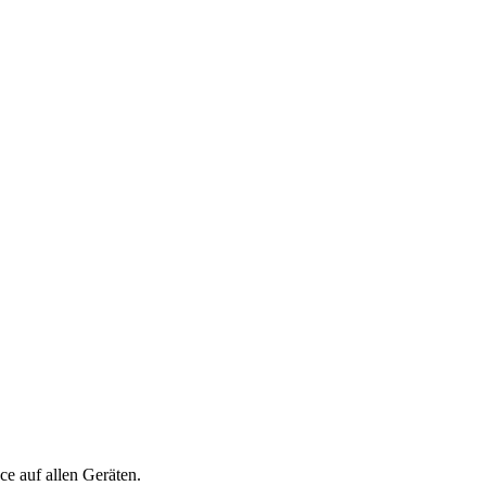
ce auf allen Geräten.