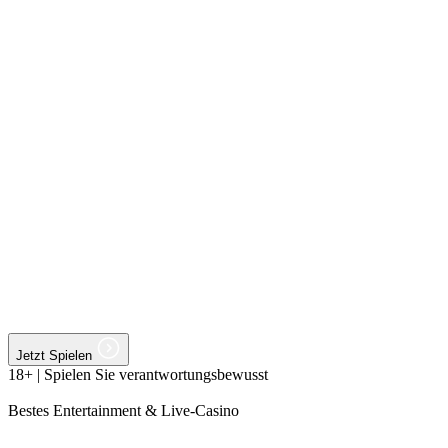
Jetzt Spielen
18+ | Spielen Sie verantwortungsbewusst
#2
Bestes Entertainment & Live-Casino