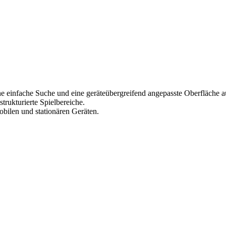
ine einfache Suche und eine geräteübergreifend angepasste Oberfläche a
trukturierte Spielbereiche.
obilen und stationären Geräten.