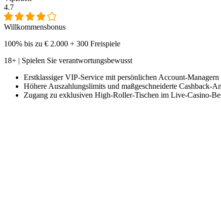
4.7
Willkommensbonus
100% bis zu
€ 2.000
+ 300 Freispiele
18+ | Spielen Sie verantwortungsbewusst
Erstklassiger VIP-Service mit persönlichen Account-Managern
Höhere Auszahlungslimits und maßgeschneiderte Cashback-An
Zugang zu exklusiven High-Roller-Tischen im Live-Casino-Be