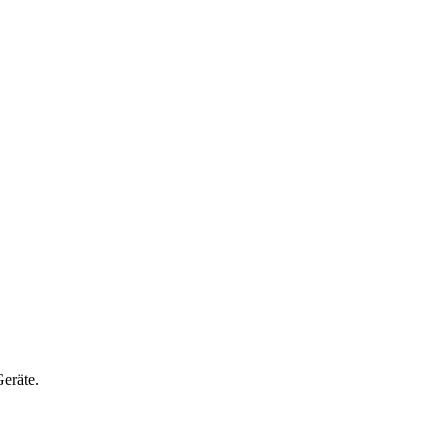
Geräte.