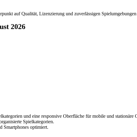
ust 2026
elkategorien und eine responsive Oberfläche für mobile und stationäre 
organisierte Spielkategorien.
nd Smartphones optimiert.